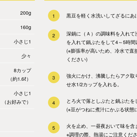
200g
黒豆を軽く水洗いしてざるにあ
1
160g
深鍋に（Ａ）の調味料を入れて
2
小さじ1
を入れて鍋ぶたをして4～5時間
(※膨張率が高いため、冷水で
少々
ください)
8カップ
強火にかけ、沸騰したらアク取り
3
（約1.6ℓ）
せ水1/2カップを入れる。
小さじ1
とろ火で落としぶたと鍋ぶたをし
（お好みで）
4
(※豆がつねに煮汁にかぶる状態
火を止め、一昼夜おいて味を含
5
※調理の際、熱湯にご注意くだ