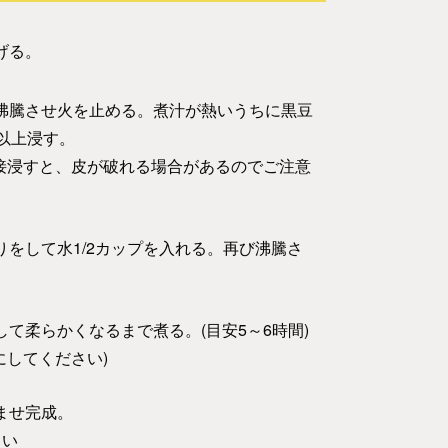
げる。
沸騰させ火を止める。煮汁が熱いうちに黒豆
以上浸す。
直接浸すと、皮が破れる場合があるのでご注意
をして水1/2カップを入れる。再び沸騰さ
て柔らかくなるまで煮る。(目安5～6時間)
にしてください)
ませ完成。
さい