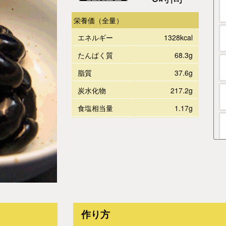
栄養価
（全量）
エネルギー
1328kcal
たんぱく質
68.3g
脂質
37.6g
炭水化物
217.2g
食塩相当量
1.17g
作り方