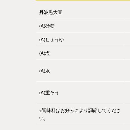
丹波黒大豆
(A)砂糖
(A)しょうゆ
(A)塩
(A)水
(A)重そう
※調味料はお好みにより調節してくださ
い。