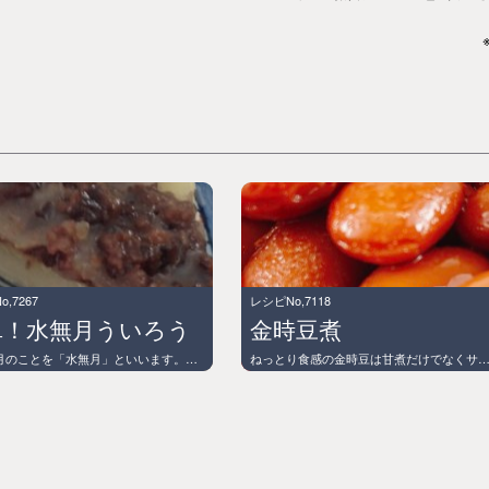
,7267
レシピNo,7118
単！水無月ういろう
金時豆煮
陰暦６月のことを「水無月」といいます。この季節、古くから京都では厄払いや暑気払いの願いを込めてお菓子を食べる習慣がありました。 それが、銘菓・水無月（もち）です。レンジで簡単に出来る水無月をご紹介します☆
ねっとり食感の金時豆は甘煮だけでなくサラダや炊き込みご飯にもピッタ