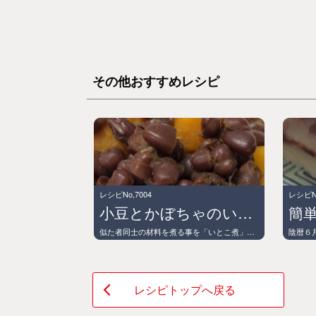
その他おすすめレシピ
レシピNo,7004
レシピNo
小豆とかぼちゃのいとこ煮
簡
似た者同士の材料を煮る事を「いとこ煮」と呼び、北陸地方や山口県周辺では冬至になると「小豆とかぼちゃのいとこ煮」を食べる習慣があるそうです。 今年の冬至は小豆をプラスし、いつもと一味違った冬至かぼちゃを味わってみてはいかがでしょうか？
レシピトップへ戻る