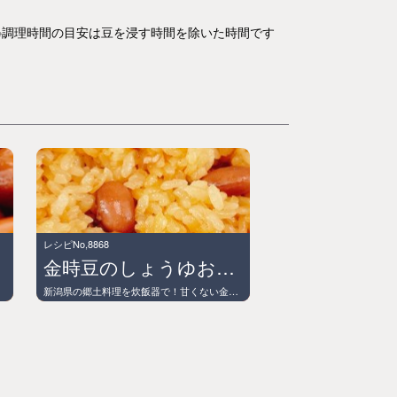
※調理時間の目安は豆を浸す時間を除いた時間です
レシピNo,8868
金時豆のしょうゆおこわ
リです！
新潟県の郷土料理を炊飯器で！甘くない金時豆のレシピ！