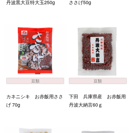
丹波黒大豆特大玉250g
ささげ50g
豆類
豆類
カネニシキ お赤飯用ささ
下田 兵庫県産 お赤飯用
げ 70g
丹波大納言60ｇ