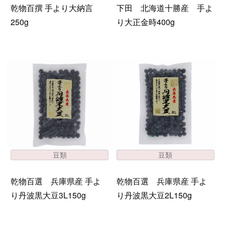
乾物百撰 手より大納言
下田 北海道十勝産 手よ
250g
り大正金時400g
豆類
豆類
乾物百選 兵庫県産 手よ
乾物百選 兵庫県産 手よ
り丹波黒大豆3L150g
り丹波黒大豆2L150g